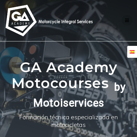
Skip
to
content
GA Academy
Motocourses
by
Motoiservices
Formación técnica especializada en
motocicletas