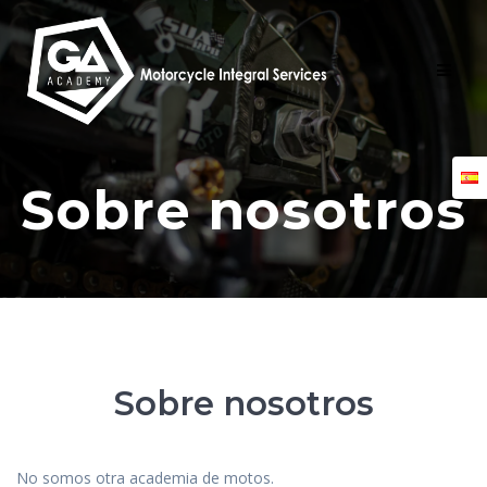
Skip
to
content
Sobre nosotros
Sobre nosotros
No somos otra academia de motos.