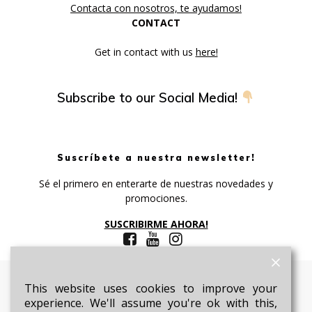
Contacta con nosotros, te ayudamos!
CONTACT
Get in contact with us
here!
Subscribe to our Social Media!
Suscríbete a nuestra newsletter!
Sé el primero en enterarte de nuestras novedades y
promociones.
SUSCRIBIRME AHORA!
This website uses cookies to improve your
GA Academy by Motorcycle Integral Services
experience. We'll assume you're ok with this,
© 2026 GA Academy by Motorcycle Integral Services.