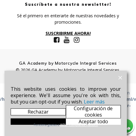
Suscríbete a nuestra newsletter!
Sé el primero en enterarte de nuestras novedades y
promociones.
SUSCRIBIRME AHORA!
GA Academy by Motorcycle Integral Services
© 2026 GA Academy by Motorcycle Integral Services.
This website uses cookies to improve your
Warning
: Undefined array key "HTTP_ACCEPT_LANGUAGE" in
experience. We'll assume you're ok with this,
/home/u100049248/domains/motoiservices.com/public_html/
but you can opt-out if you wish.
Leer más
content/plugins/gdpr-cookie-consent/public/class-gdpr-
Configuración de
Rechazar
cookie-consent-public.php
on line
1066
cookies
Aceptar
Aceptar todo
Funciona gracias a
WPLP Compliance Platform