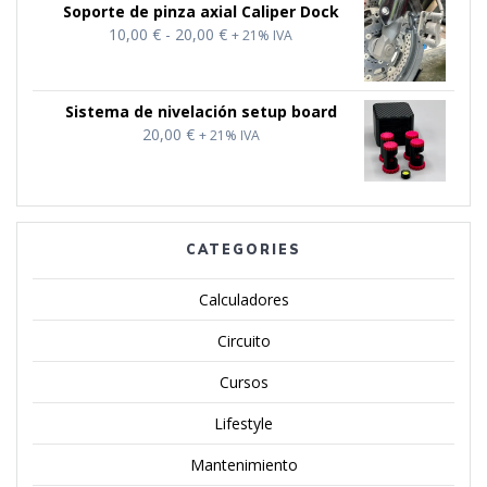
Soporte de pinza axial Caliper Dock
Rango
10,00
€
-
20,00
€
+ 21% IVA
de
precios:
desde
Sistema de nivelación setup board
10,00 €
20,00
€
+ 21% IVA
hasta
20,00 €
CATEGORIES
Calculadores
Circuito
Cursos
Lifestyle
Mantenimiento