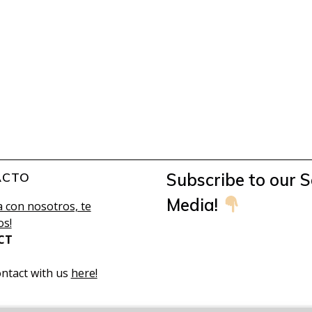
ACTO
Subscribe to our S
Media!
 con nosotros, te
s!
CT
ontact with us
here!