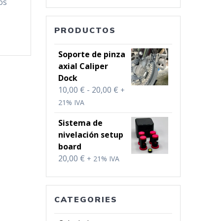
os
PRODUCTOS
Soporte de pinza
axial Caliper
Dock
Rango
10,00
€
-
20,00
€
+
de
21% IVA
precios:
Sistema de
desde
nivelación setup
10,00 €
board
hasta
20,00
€
+ 21% IVA
20,00 €
CATEGORIES