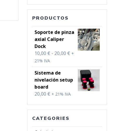
PRODUCTOS
Soporte de pinza
axial Caliper
Dock
Rango
10,00
€
-
20,00
€
+
de
21% IVA
precios:
Sistema de
desde
nivelación setup
10,00 €
board
hasta
20,00
€
+ 21% IVA
20,00 €
CATEGORIES