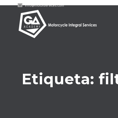
Skip
info@motoiservices.com
to
content
Etiqueta:
fi