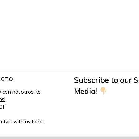
ACTO
Subscribe to our S
Media!
 con nosotros, te
s!
CT
ontact with us
here!