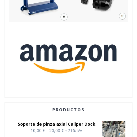
PRODUCTOS
Soporte de pinza axial Caliper Dock
Rango
10,00
€
-
20,00
€
+ 21% IVA
de