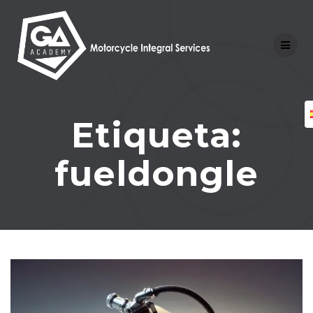
Skip
to
content
Etiqueta:
fueldongle