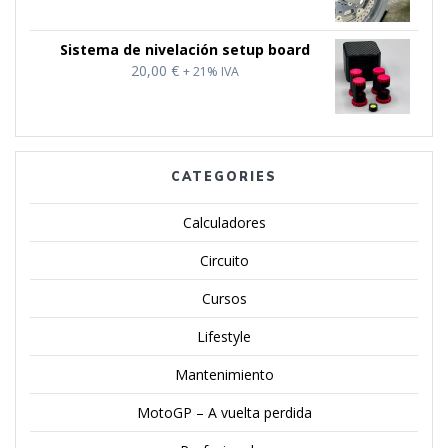
precios:
desde
Sistema de nivelación setup board
10,00 €
20,00
€
+ 21% IVA
hasta
20,00 €
CATEGORIES
Calculadores
Circuito
Cursos
Lifestyle
Mantenimiento
MotoGP – A vuelta perdida