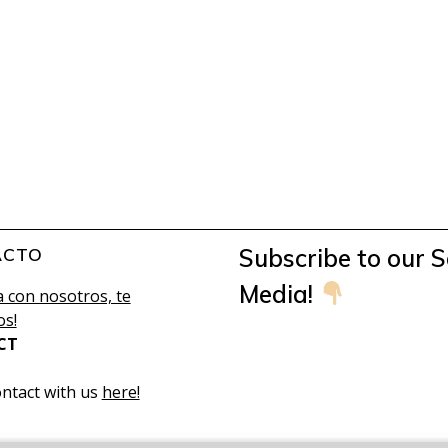
ACTO
Subscribe to our S
Media!
 con nosotros, te
s!
CT
ontact with us
here!