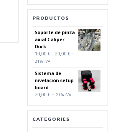
PRODUCTOS
Soporte de pinza
axial Caliper
Dock
Rango
10,00
€
-
20,00
€
+
de
21% IVA
precios:
Sistema de
desde
nivelación setup
10,00 €
board
hasta
20,00
€
+ 21% IVA
20,00 €
CATEGORIES