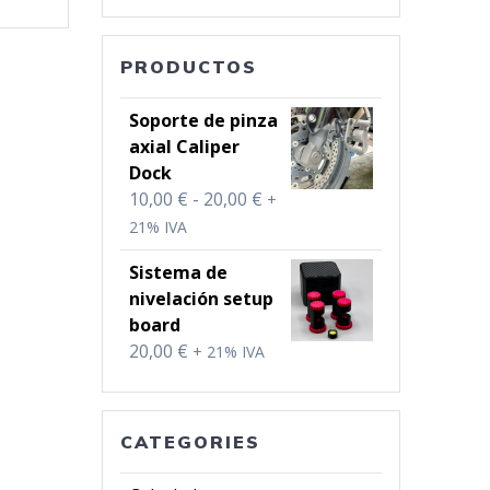
PRODUCTOS
Soporte de pinza
axial Caliper
Dock
Rango
10,00
€
-
20,00
€
+
de
21% IVA
precios:
Sistema de
desde
nivelación setup
10,00 €
board
hasta
20,00
€
+ 21% IVA
20,00 €
CATEGORIES