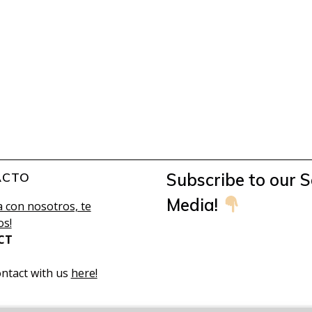
ACTO
Subscribe to our S
Media!
 con nosotros, te
s!
CT
ontact with us
here!