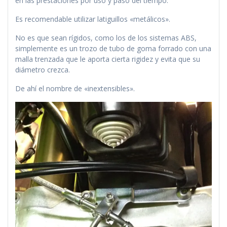
en las prestaciones por uso y paso del tiempo.
Es recomendable utilizar latiguillos «metálicos».
No es que sean rígidos, como los de los sistemas ABS,
simplemente es un trozo de tubo de goma forrado con una
malla trenzada que le aporta cierta rigidez y evita que su
diámetro crezca.
De ahí el nombre de «inextensibles».