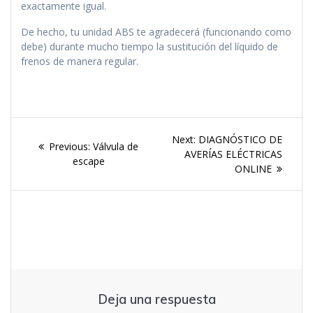
exactamente igual.
De hecho, tu unidad ABS te agradecerá (funcionando como
debe) durante mucho tiempo la sustitución del líquido de
frenos de manera regular.
Navegación
Next
Next:
DIAGNÓSTICO DE
Previous
Previous:
Válvula de
de
post:
AVERÍAS ELÉCTRICAS
post:
escape
ONLINE
entradas
Deja una respuesta