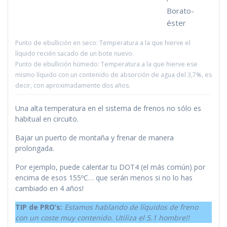
Borato-
éster
Punto de ebullición en seco: Temperatura a la que hierve el
líquido recién sacado de un bote nuevo.
Punto de ebullición húmedo: Temperatura a la que hierve ese
mismo líquido con un contenido de absorción de agua del 3,7%, es
decir, con aproximadamente dos años.
Una alta temperatura en el sistema de frenos no sólo es
habitual en circuito.
Bajar un puerto de montaña y frenar de manera
prolongada.
Por ejemplo, puede calentar tu DOT4 (el más común) por
encima de esos 155ºC… que serán menos si no lo has
cambiado en 4 años!
TIP de PRO’s:
Estamos hablando de líquidos de freno
con un coste muy contenido. Utiliza el 5.1 hombre!!