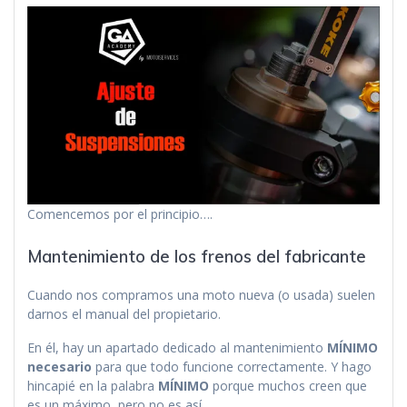
Comencemos por el principio….
Mantenimiento de los frenos del fabricante
Cuando nos compramos una moto nueva (o usada) suelen
darnos el manual del propietario.
En él, hay un apartado dedicado al mantenimiento
MÍNIMO
necesario
para que todo funcione correctamente. Y hago
hincapié en la palabra
MÍNIMO
porque muchos creen que
es un máximo, pero no es así.