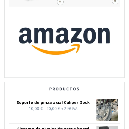
PRODUCTOS
Soporte de pinza axial Caliper Dock
Rango
10,00
€
-
20,00
€
+ 21% IVA
de
precios:
desde
Sistema de nivelación setup board