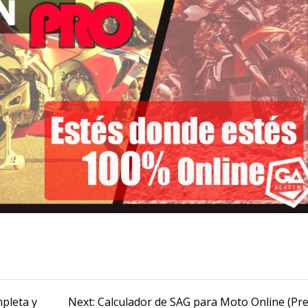
Next
mpleta y
Next:
Calculador de SAG para Moto Online (Pre