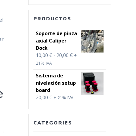
PRODUCTOS
el
Soporte de pinza
ar
axial Caliper
Dock
Rango
10,00
€
-
20,00
€
+
de
21% IVA
precios:
Sistema de
desde
nivelación setup
10,00 €
e
board
hasta
20,00
€
+ 21% IVA
20,00 €
CATEGORIES