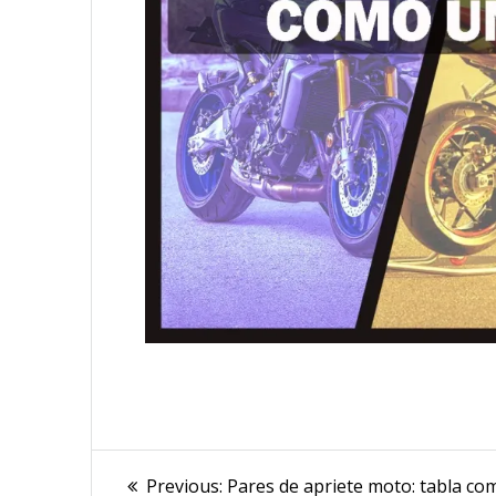
Navegación
Previous
Previous:
Pares de apriete moto: tabla co