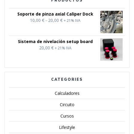
PRODUCTOS
Soporte de pinza axial Caliper Dock
Rango
10,00
€
-
20,00
€
+ 21% IVA
de
precios:
desde
Sistema de nivelación setup board
10,00 €
20,00
€
+ 21% IVA
hasta
20,00 €
CATEGORIES
Calculadores
Circuito
Cursos
Lifestyle