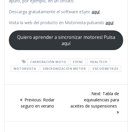
apuro, por ejemplo, en un circuito.
Descarga gratuitamente el software eSync
aquí
Visita la web del producto en Motorvista pulsando
aquí
Quiero aprender a sincronizar motores! Pulsa
aquí
CARBURACIÓN MOTO
ESYNC
HEALTECH
MOTORVISTA
SINCRONIZACIÓN MOTOR
VACUÓMETROS
Navegación
Next
Next:
Tabla de
de
Previous
post:
Previous:
Rodar
equivalencias para
post:
seguro en verano
aceites de suspensiones
entradas