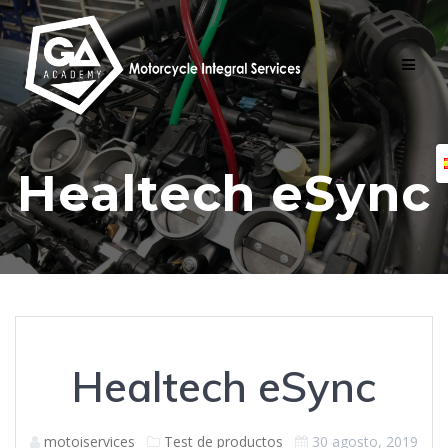
Skip
to
content
Healtech eSync
Healtech eSync
motoiservices
Test de productos
30 agosto, 2019