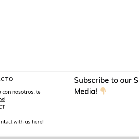
ACTO
Subscribe to our S
Media!
 con nosotros, te
s!
CT
ontact with us
here!