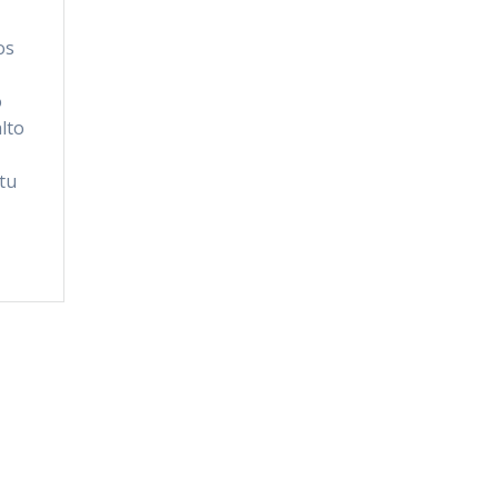
os
o
lto
 tu