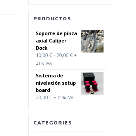
PRODUCTOS
Soporte de pinza
axial Caliper
Dock
Rango
10,00
€
-
20,00
€
+
de
21% IVA
precios:
Sistema de
desde
nivelación setup
10,00 €
board
hasta
20,00
€
+ 21% IVA
20,00 €
CATEGORIES