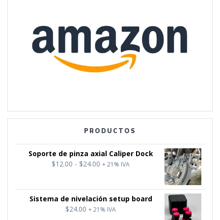
PRODUCTOS
Soporte de pinza axial Caliper Dock
Rango
$
12.00
-
$
24.00
+ 21% IVA
de
precios:
desde
Sistema de nivelación setup board
$12.00
$
24.00
+ 21% IVA
hasta