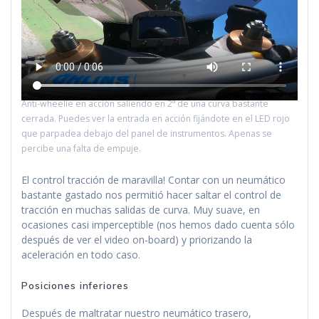
Anti-wheelie en acción saliendo en 2ª de una curva bastante
cerrada. Puedes ver la entrada en acción fijándote en el LED rojo
que parpadea debajo del panel de instrumentos. Apenas se
percibe una falta de empuje.
El control tracción de maravilla! Contar con un neumático
bastante gastado nos permitió hacer saltar el control de
tracción en muchas salidas de curva. Muy suave, en
ocasiones casi imperceptible (nos hemos dado cuenta sólo
después de ver el video on-board) y priorizando la
aceleración en todo caso.
Posiciones inferiores
Después de maltratar nuestro neumático trasero,