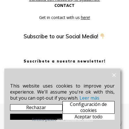
CONTACT
Get in contact with us
here!
Subscribe to our Social Media!
Suscríbete a nuestra newsletter!
Sé el primero en enterarte de nuestras novedades y
promociones.
This website uses cookies to improve your
SUSCRIBIRME AHORA!
experience. We'll assume you're ok with this,
but you can opt-out if you wish.
Leer más
Configuración de
Rechazar
cookies
Aceptar
Aceptar todo
GA Academy by Motorcycle Integral Services
Funciona gracias a
WPLP Compliance Platform
© 2026 GA Academy by Motorcycle Integral Services.