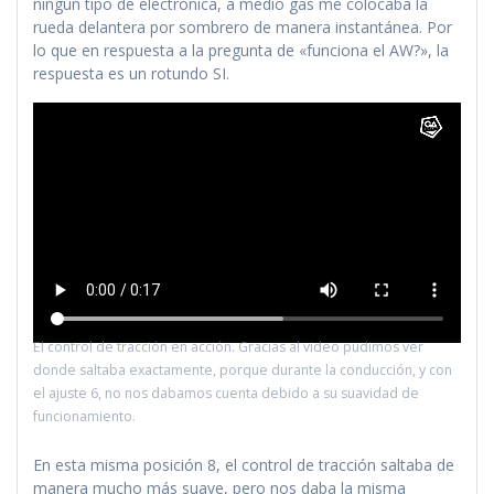
ningún tipo de electrónica, a medio gas me colocaba la
rueda delantera por sombrero de manera instantánea. Por
lo que en respuesta a la pregunta de «funciona el AW?», la
respuesta es un rotundo SI.
El control de tracción en acción. Gracias al video pudimos ver
donde saltaba exactamente, porque durante la conducción, y con
el ajuste 6, no nos dabamos cuenta debido a su suavidad de
funcionamiento.
En esta misma posición 8, el control de tracción saltaba de
manera mucho más suave, pero nos daba la misma