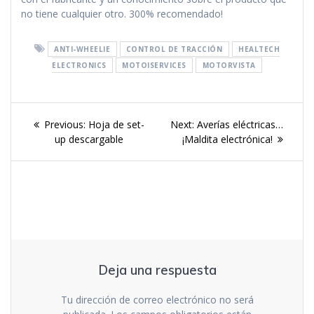
no tiene cualquier otro. 300% recomendado!
ANTI-WHEELIE
CONTROL DE TRACCIÓN
HEALTECH
ELECTRONICS
MOTOISERVICES
MOTORVISTA
Navegación
Previous
Next
Previous:
Hoja de set-
Next:
Averías eléctricas…
de
post:
post:
up descargable
¡Maldita electrónica!
entradas
Deja una respuesta
Tu dirección de correo electrónico no será